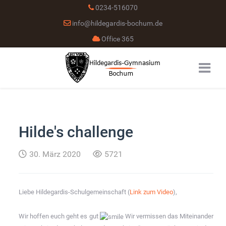
0234-516070
info@hildegardis-bochum.de
Office 365
Hilde's challenge
30. März 2020
5721
Liebe Hildegardis-Schulgemeinschaft (
Link zum Video
),
Wir hoffen euch geht es gut
Wir vermissen das Miteinander