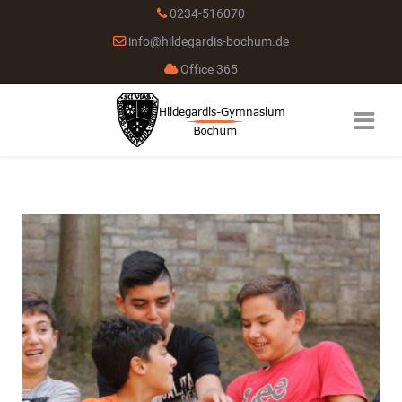
0234-516070
info@hildegardis-bochum.de
Office 365