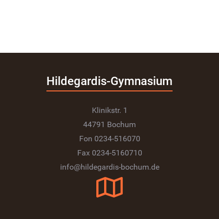
Hildegardis-Gymnasium
Klinikstr. 1
44791 Bochum
Fon 0234-516070
Fax 0234-5160710
info@hildegardis-bochum.de