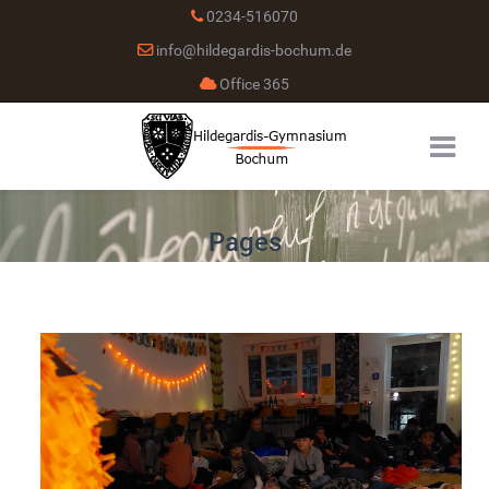
0234-516070
info@hildegardis-bochum.de
Office 365
Pages